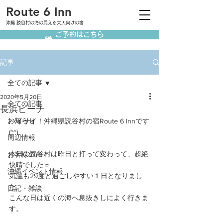
Route 6 Inn
沖縄 読谷村の海の見える大人向けの宿
ご予約はこちら
記事
全ての記事
2020年5月20日
全ての記事
長浜ビーチ
お知らせ
ハイサイ！沖縄県読谷村の宿Route 6 Innです
(^^)
周辺情報
本日の読谷村は昨日と打って変わって、超絶
お客様の声
快晴でした☼
沖縄イベント情報
気温も29度と過ごしやすい１日となりまし
た。
日記・雑談
こんな日は近くの海へ息抜きしによく行きま
す。