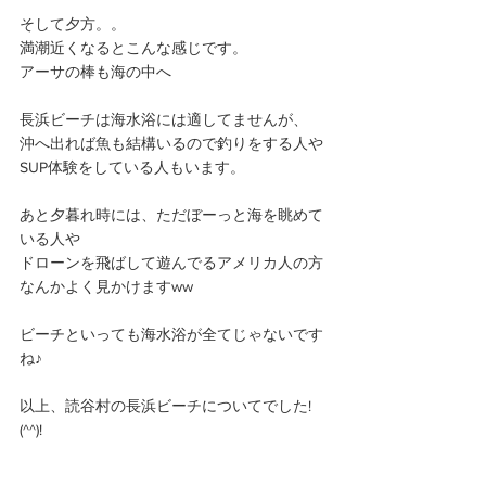
そして夕方。。
満潮近くなるとこんな感じです。
アーサの棒も海の中へ
長浜ビーチは海水浴には適してませんが、
沖へ出れば魚も結構いるので釣りをする人や
SUP体験をしている人もいます。
あと夕暮れ時には、ただぼーっと海を眺めて
いる人や
ドローンを飛ばして遊んでるアメリカ人の方
なんかよく見かけますww
ビーチといっても海水浴が全てじゃないです
ね♪
以上、読谷村の長浜ビーチについてでした!
(^^)!