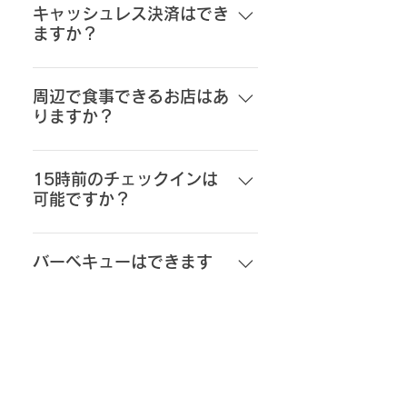
を致します。貴重品等はお持ちに
キャッシュレス決済はでき
理解の程お願い致します。
ますか？
なって外出お願い致します。
各種クレジットカード、スマホ決
済対応しております。
周辺で食事できるお店はあ
りますか？
徒歩圏内もしくは、車で20分以内
で行けるお店は多数ありますの
15時前のチェックインは
可能ですか？
で、ご希望の場合はご紹介致しま
す。
清掃、ベッドメイク等準備があり
ますので、基本的には15時以降の
バーベキューはできます
か？
チェックインでお願い致します。
但しやむを得ない理由などござい
施設内でのバーベキューはご遠慮
ましたら事前にご相談ください。
いただいております。
花火はできますか？
施設内での花火はご遠慮いただい