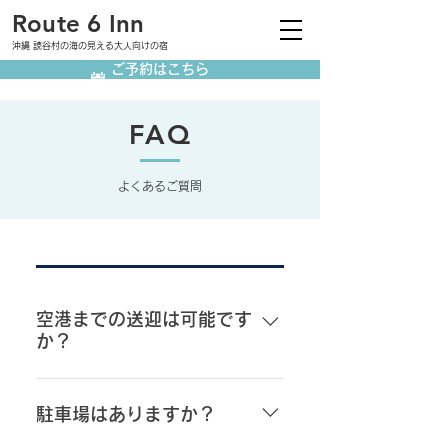
Route 6 Inn
沖縄 読谷村の海の見える大人向けの宿
ご予約はこちら
FAQ
よくあるご質問
空港までの送迎は可能です
か？
空港への送迎は行っておりませ
ん。レンタカーもしくは路線バス
駐車場はありますか？
にてお越しください。最寄りのバ