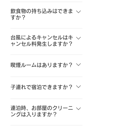
ス停は「読谷バスターミナル」で
施設前に駐車場がございますので
す。 尚、バス停までのお迎えは可
ご利用ください。駐車場は無料で
飲食物の持ち込みはできま
能です。
すか？
す。
飲食物の持ち込みは可能です。お
持ちいただいた飲食物はお部屋ま
台風によるキャンセルはキ
ャンセル料発生しますか？
たは共有スペースでお取りくださ
い。
台風などの自然災害で飛行機が欠
航した場合など、キャンセル料は
喫煙ルームはありますか？
無料です。 その際はご連絡お願い
致します。※但し連絡をいただけ
館内は全て禁煙となっておりま
ない場合は、キャンセル料発生し
す。ご協力宜しくお願い致しま
子連れで宿泊できますか？
ます。
す。
当施設は原則として中学生以下の
お子様の宿泊をご遠慮いただいて
連泊時、お部屋のクリーニ
ングは入りますか？
おります。 施設内にプール、客室
への屋外階段があり、お子様の安
フロアの掃除機掛けとタオル交換
全面を考慮しているためです。 ご