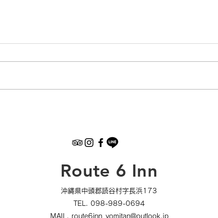
全国
9月以降のおきなわ彩発見
NEXTの利用について
Route 6 Inn
沖縄県中頭郡読谷村字長浜173
TEL. 098-989-0694
​MAIL.
route6inn_yomitan@outlook.jp