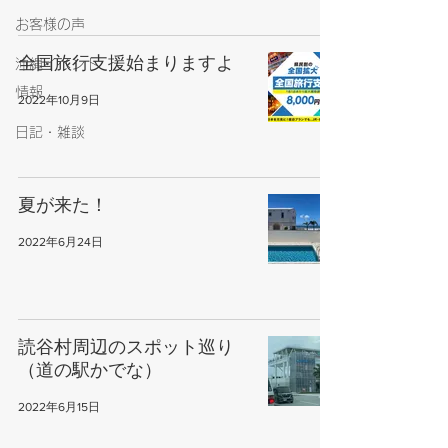
お客様の声
全国旅行支援始まりますよ
沖縄イベント
情報
2022年10月9日
日記・雑談
夏が来た！
2022年6月24日
読谷村周辺のスポット巡り
（道の駅かでな）
2022年6月15日