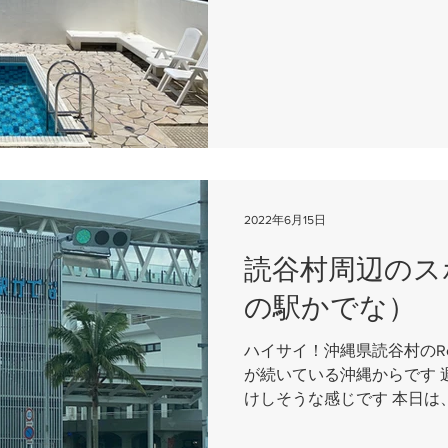
うやく晴れ間が出たので 今
ビだらけになっていた施設の
2022年6月15日
読谷村周辺のス
の駅かでな）
ハイサイ！沖縄県読谷村のRout
が続いている沖縄からです 週
けしそうな感じです 本日は
を買ったり、宿の補修道具を
谷⇒沖縄市⇒うるま市と中部