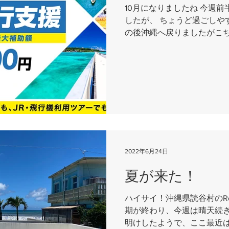
10月になりましたね 今週
したが、 ちょうど過ごしや
の後沖縄へ戻りましたがこち
_-;) さて10月11日より
す...
2022年6月24日
夏が来た！
ハイサイ！沖縄県読谷村のRoute
期が終わり、今週は晴天続き
明けしたようで、ここ最近は