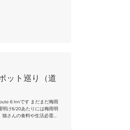
週は長い梅雨によって苔やサ
メンテナンス週間でした...
ポット巡り（道
e 6 Innです まだまだ梅雨
明け6/20あたりには梅雨明
、猫さんの食料や生活必需品
買ったり 読谷⇒嘉手納⇒北
をぐるっと回っておりまし...