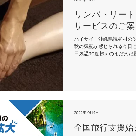
リンパトリート
サービスのご案
ハイサイ！沖縄県読谷村のRoute
秋の気配が感じられる今日こ
日気温30度超えのまだまだ
ています さて、今回はご案
ンした「リンパリラクゼーション
2022年10月9日
全国旅行支援始